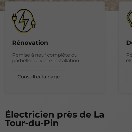
Rénovation
D
Remise à neuf complète ou
Ré
partielle de votre installation
él
électrique
en
Consulter la page
Électricien près de La
Tour-du-Pin