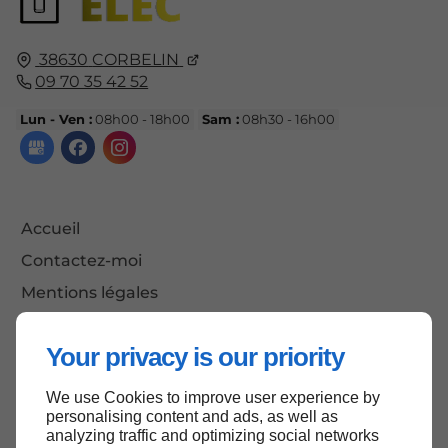
38630
CORBELIN
09 70 35 42 52
Lun - Ven :
08h00 - 18h00
Sam :
08h30 - 16h00
Accueil
Contactez-moi
Mentions légales
Plan du site
Your privacy is our priority
We use Cookies to improve user experience by
Haut de page
personalising content and ads, as well as
analyzing traffic and optimizing social networks