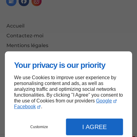
Accueil
Contactez-moi
Mentions légales
Plan du site
Your privacy is our priority
We use Cookies to improve user experience by
Haut de page
personalising content and ads, as well as
analyzing traffic and optimizing social networks
functionalities. By clicking "I Agree" you consent to
the use of Cookies from our providers
Google
Facebook
.
I AGREE
Customize