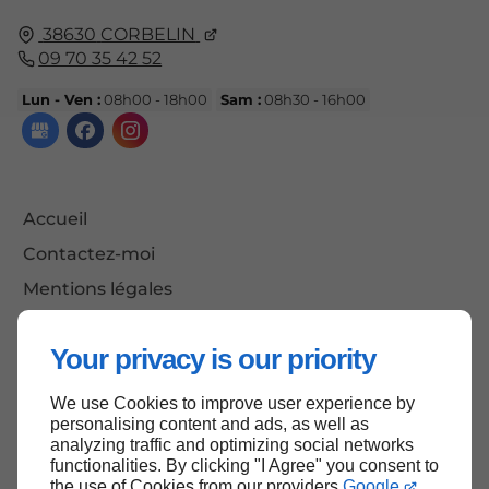
38630
CORBELIN
09 70 35 42 52
Lun - Ven :
08h00 - 18h00
Sam :
08h30 - 16h00
Accueil
Contactez-moi
Mentions légales
Plan du site
Your privacy is our priority
We use Cookies to improve user experience by
Haut de page
personalising content and ads, as well as
analyzing traffic and optimizing social networks
functionalities. By clicking "I Agree" you consent to
the use of Cookies from our providers
Google