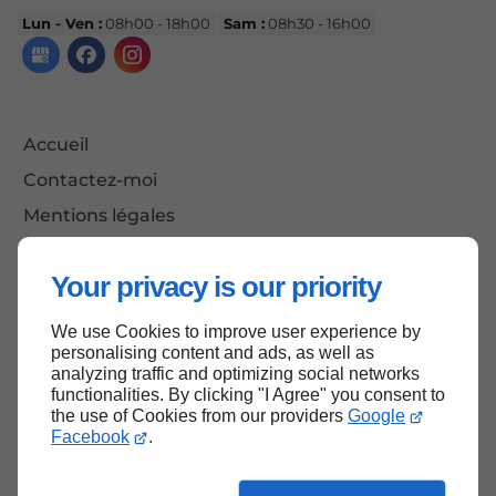
Lun - Ven :
08h00 - 18h00
Sam :
08h30 - 16h00
Accueil
Contactez-moi
Mentions légales
Plan du site
Your privacy is our priority
We use Cookies to improve user experience by
Haut de page
personalising content and ads, as well as
analyzing traffic and optimizing social networks
functionalities. By clicking "I Agree" you consent to
the use of Cookies from our providers
Google
Facebook
.