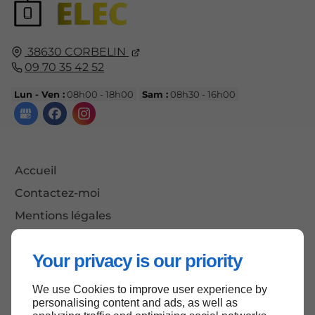
38630
CORBELIN
09 70 35 42 52
Lun - Ven :
08h00 - 18h00
Sam :
08h30 - 16h00
Accueil
Contactez-moi
Mentions légales
Plan du site
Your privacy is our priority
We use Cookies to improve user experience by
Haut de page
personalising content and ads, as well as